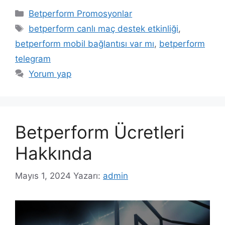
Kategoriler
Betperform Promosyonlar
Etiketler
betperform canlı maç destek etkinliği
,
betperform mobil bağlantısı var mı
,
betperform
telegram
Yorum yap
Betperform Ücretleri
Hakkında
Mayıs 1, 2024
Yazarı:
admin