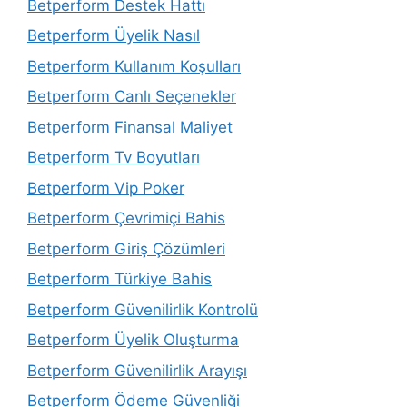
Betperform Destek Hattı
Betperform Üyelik Nasıl
Betperform Kullanım Koşulları
Betperform Canlı Seçenekler
Betperform Finansal Maliyet
Betperform Tv Boyutları
Betperform Vip Poker
Betperform Çevrimiçi Bahis
Betperform Giriş Çözümleri
Betperform Türkiye Bahis
Betperform Güvenilirlik Kontrolü
Betperform Üyelik Oluşturma
Betperform Güvenilirlik Arayışı
Betperform Ödeme Güvenliği