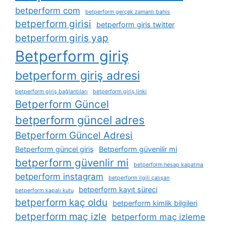
betperform com
betperform gerçek zamanlı bahis
betperform girisi
betperform giris twitter
betperform giris yap
Betperform giriş
betperform giriş adresi
betperform giriş bağlantıları
betperform giriş linki
Betperform Güncel
betperform güncel adres
Betperform Güncel Adresi
Betperform güncel giriş
Betperform güvenilir mi
betperform güvenlir mi
betperform hesap kapatma
betperform instagram
betperform i̇lgili çalışan
betperform kayıt süreci
betperform kapalı kutu
betperform kaç oldu
betperform kimlik bilgileri
betperform maç izle
betperform maç izleme