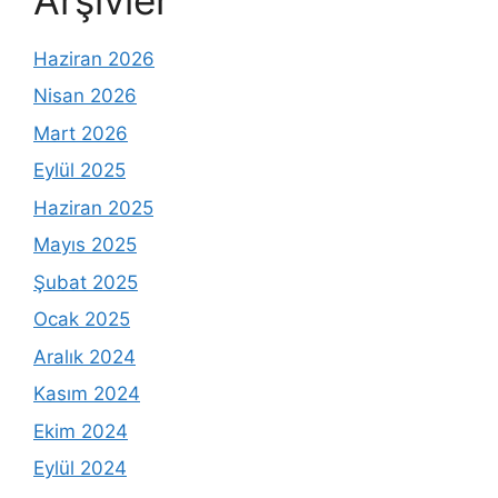
Haziran 2026
Nisan 2026
Mart 2026
Eylül 2025
Haziran 2025
Mayıs 2025
Şubat 2025
Ocak 2025
Aralık 2024
Kasım 2024
Ekim 2024
Eylül 2024