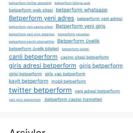
betperform twitter aboneliği
betperform türkiye web
betperform whatsapp
betperform web sitesi
Betperform yeni adres
betperform yeni adresi
Betperform yeni giriş
betperform yeni casino sitesi
betperform yeni giriş detayları
betperform yorumları
Betperform üyelik
betperform çeşitli alternatifler
betperform üyelik bilgileri
betperform şirketi
canli betperform
casino sitesi betperform
giris adresi betperform
giris betperform
girisi betperform
giris yap betperform
kayit betperform
mobil betperform
twitter betperform
yeni adresi betperform
betperform casino hizmetleri
yeni giris betperform
Arşivler