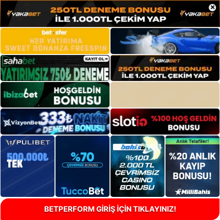
×
BETPERFORM GİRİŞ İÇİN TIKLAYINIZ!