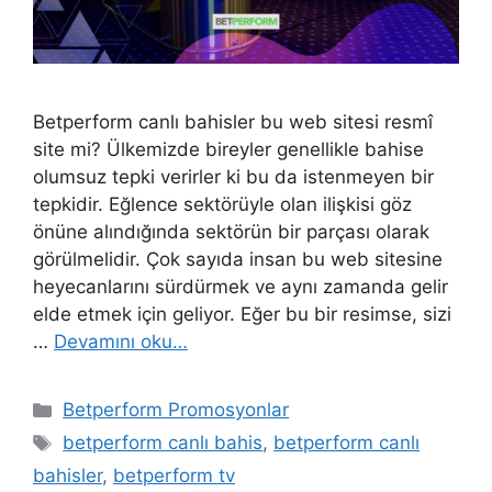
Betperform canlı bahisler bu web sitesi resmî
site mi? Ülkemizde bireyler genellikle bahise
olumsuz tepki verirler ki bu da istenmeyen bir
tepkidir. Eğlence sektörüyle olan ilişkisi göz
önüne alındığında sektörün bir parçası olarak
görülmelidir. Çok sayıda insan bu web sitesine
heyecanlarını sürdürmek ve aynı zamanda gelir
elde etmek için geliyor. Eğer bu bir resimse, sizi
…
Devamını oku…
Kategoriler
Betperform Promosyonlar
Etiketler
betperform canlı bahis
,
betperform canlı
bahisler
,
betperform tv