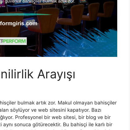
lirlik Arayışı
ahisçiler bulmak artık zor. Makul olmayan bahisçiler
yalan söylüyor ve web sitesini kapatıyor. Bazı
lıyor. Profesyonel bir web sitesi, bir blog ve bir
 aynı sonuca götürecektir. Bu bahisçi ile karlı bir