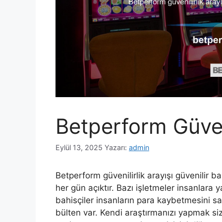
Betperform Güveni
Eylül 13, 2025
Yazarı:
admin
Betperform güvenilirlik arayışı güvenilir b
her gün açıktır. Bazı işletmeler insanlara 
bahisçiler insanların para kaybetmesini sağ
bülten var. Kendi araştırmanızı yapmak sizi