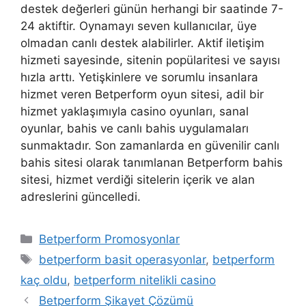
destek değerleri günün herhangi bir saatinde 7-
24 aktiftir. Oynamayı seven kullanıcılar, üye
olmadan canlı destek alabilirler. Aktif iletişim
hizmeti sayesinde, sitenin popülaritesi ve sayısı
hızla arttı. Yetişkinlere ve sorumlu insanlara
hizmet veren Betperform oyun sitesi, adil bir
hizmet yaklaşımıyla casino oyunları, sanal
oyunlar, bahis ve canlı bahis uygulamaları
sunmaktadır. Son zamanlarda en güvenilir canlı
bahis sitesi olarak tanımlanan Betperform bahis
sitesi, hizmet verdiği sitelerin içerik ve alan
adreslerini güncelledi.
Kategoriler
Betperform Promosyonlar
Etiketler
betperform basit operasyonlar
,
betperform
kaç oldu
,
betperform nitelikli casino
Betperform Şikayet Çözümü