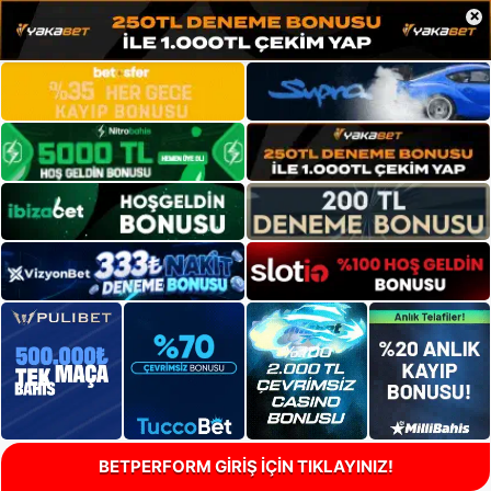
×
BETPERFORM GİRİŞ İÇİN TIKLAYINIZ!