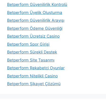
Betperform Güvenilirlik Kontrolü
Betperform Üyelik Oluşturma
Betperform Güvenilirlik Arayışı
Betperform Ödeme Güvenliği
Betperform Ücretsiz Casino
Betperform Spor Girişi
Betperform Sürekli Destek
Betperform Site Tasarımı
Betperform Rekabetçi Oyunlar
Betperform Nitelikli Casino
Betperform Şikayet Çözümü