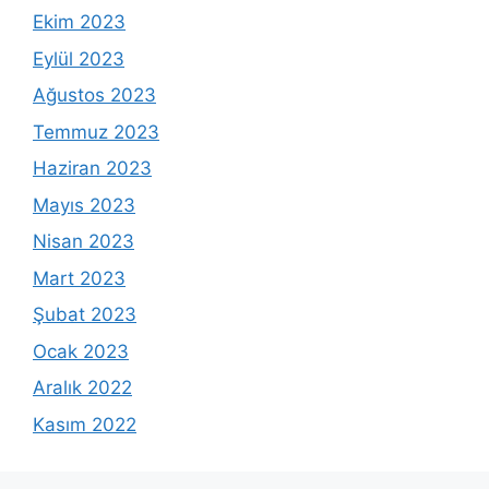
Ekim 2023
Eylül 2023
Ağustos 2023
Temmuz 2023
Haziran 2023
Mayıs 2023
Nisan 2023
Mart 2023
Şubat 2023
Ocak 2023
Aralık 2022
Kasım 2022