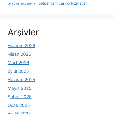
betperform casino hizmetleri
yeni giris betperform
Arşivler
Haziran 2026
Nisan 2026
Mart 2026
Eylül 2025
Haziran 2025
Mayıs 2025
Şubat 2025
Ocak 2025
Aralık 2024