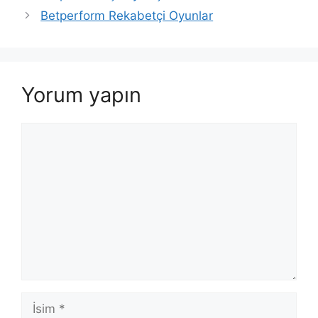
Betperform Rekabetçi Oyunlar
Yorum yapın
Yorum
İsim