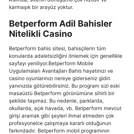
karmaşık bir arayüz yoktur.
Betperform Adil Bahisler
Nitelikli Casino
Betperform bahis sitesi, bahisçilerin tüm
konularda adaletsizliğini önlemek için genellikle
sayfayı yeniliyor.Betperform Mobile
Uygulamaları Avantajları Bahis hayatınızı ve
casino oyunlarınızı nereye giderseniz gidin
yanınızda götürebilirsiniz. Bu program sizi eski
masaüstü Betperform görünümüne sihirli bir
şekilde taşımaz. Bu nedenle, parklarda,
okullarda, açık havada, vb. Betperform mevcut
girişi aramak gibi şeyleri ihmal etmeden çok
profesyonelce çalışmaya kararlı olduğunun
farkındadır. Betperform mobil programının