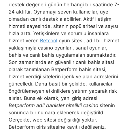
destek değerleri günün herhangi bir saatinde 7-
24 aktiftir. Oynamayı seven kullanıcılar, üye
olmadan canlı destek alabilirler. Aktif iletişim
hizmeti sayesinde, sitenin popülaritesi ve sayısı
hızla arttı. Yetişkinlere ve sorumlu insanlara
hizmet veren
Betcool
oyun sitesi, adil bir hizmet
yaklaşımıyla casino oyunları, sanal oyunlar,
bahis ve canlı bahis uygulamaları sunmaktadır.
Son zamanlarda en güvenilir canlı bahis sitesi
olarak tanımlanan Betperform bahis sitesi,
hizmet verdiği sitelerin içerik ve alan adreslerini
güncelledi. Daha basit bir şekilde, kullanıcılar
öngörülemeyen etkinliklere yatırım yaparak risk
alırlar. Buna ek olarak, yeni giriş adresi
Betperform adil bahisler nitelikli casino
sitenin
sonunda bir numara eklenerek değiştirildi.
Gerçekte, web sitesi değişikliği yoktur.
Betperform giriş sitesine kayıtlı değilseniz,