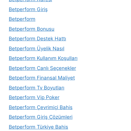
Betperform Giriş
Betperform
Betperform Bonusu
Betperform Destek Hattı
Betperform Üyelik Nasıl
Betperform Kullanım Koşulları
Betperform Canlı Seçenekler
Betperform Finansal Maliyet
Betperform Tv Boyutları
Betperform Vip Poker
Betperform Çevrimiçi Bahis
Betperform Giriş Çözümleri
Betperform Türkiye Bahis