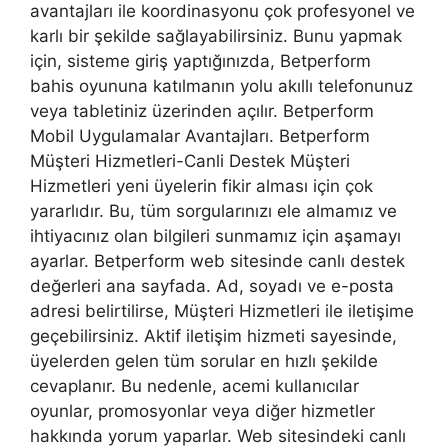
avantajları ile koordinasyonu çok profesyonel ve
karlı bir şekilde sağlayabilirsiniz. Bunu yapmak
için, sisteme giriş yaptığınızda, Betperform
bahis oyununa katılmanın yolu akıllı telefonunuz
veya tabletiniz üzerinden açılır. Betperform
Mobil Uygulamalar Avantajları. Betperform
Müşteri Hizmetleri-Canli Destek Müşteri
Hizmetleri yeni üyelerin fikir alması için çok
yararlıdır. Bu, tüm sorgularınızı ele almamız ve
ihtiyacınız olan bilgileri sunmamız için aşamayı
ayarlar. Betperform web sitesinde canlı destek
değerleri ana sayfada. Ad, soyadı ve e-posta
adresi belirtilirse, Müşteri Hizmetleri ile iletişime
geçebilirsiniz. Aktif iletişim hizmeti sayesinde,
üyelerden gelen tüm sorular en hızlı şekilde
cevaplanır. Bu nedenle, acemi kullanıcılar
oyunlar, promosyonlar veya diğer hizmetler
hakkında yorum yaparlar. Web sitesindeki canlı