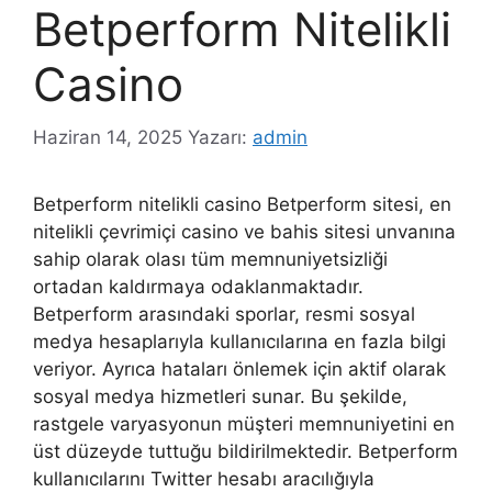
Betperform Nitelikli
Casino
Haziran 14, 2025
Yazarı:
admin
Betperform nitelikli casino Betperform sitesi, en
nitelikli çevrimiçi casino ve bahis sitesi unvanına
sahip olarak olası tüm memnuniyetsizliği
ortadan kaldırmaya odaklanmaktadır.
Betperform arasındaki sporlar, resmi sosyal
medya hesaplarıyla kullanıcılarına en fazla bilgi
veriyor. Ayrıca hataları önlemek için aktif olarak
sosyal medya hizmetleri sunar. Bu şekilde,
rastgele varyasyonun müşteri memnuniyetini en
üst düzeyde tuttuğu bildirilmektedir. Betperform
kullanıcılarını Twitter hesabı aracılığıyla