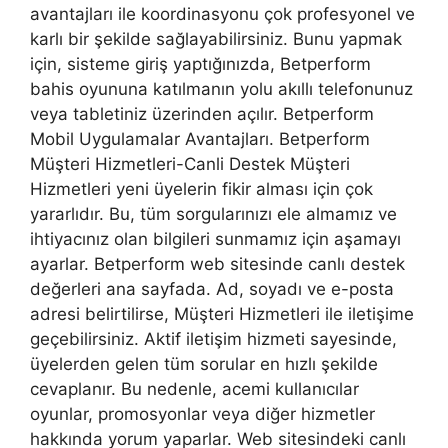
avantajları ile koordinasyonu çok profesyonel ve
karlı bir şekilde sağlayabilirsiniz. Bunu yapmak
için, sisteme giriş yaptığınızda, Betperform
bahis oyununa katılmanın yolu akıllı telefonunuz
veya tabletiniz üzerinden açılır. Betperform
Mobil Uygulamalar Avantajları. Betperform
Müşteri Hizmetleri-Canli Destek Müşteri
Hizmetleri yeni üyelerin fikir alması için çok
yararlıdır. Bu, tüm sorgularınızı ele almamız ve
ihtiyacınız olan bilgileri sunmamız için aşamayı
ayarlar. Betperform web sitesinde canlı destek
değerleri ana sayfada. Ad, soyadı ve e-posta
adresi belirtilirse, Müşteri Hizmetleri ile iletişime
geçebilirsiniz. Aktif iletişim hizmeti sayesinde,
üyelerden gelen tüm sorular en hızlı şekilde
cevaplanır. Bu nedenle, acemi kullanıcılar
oyunlar, promosyonlar veya diğer hizmetler
hakkında yorum yaparlar. Web sitesindeki canlı