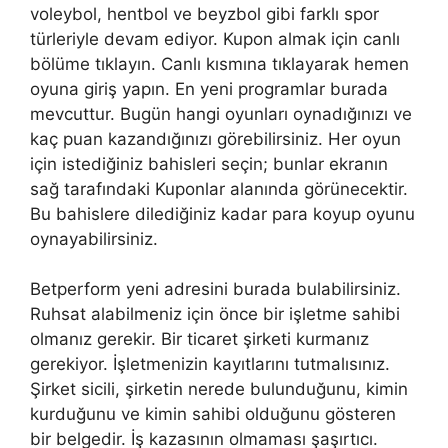
voleybol, hentbol ve beyzbol gibi farklı spor
türleriyle devam ediyor. Kupon almak için canlı
bölüme tıklayın. Canlı kısmına tıklayarak hemen
oyuna giriş yapın. En yeni programlar burada
mevcuttur. Bugün hangi oyunları oynadığınızı ve
kaç puan kazandığınızı görebilirsiniz. Her oyun
için istediğiniz bahisleri seçin; bunlar ekranın
sağ tarafındaki Kuponlar alanında görünecektir.
Bu bahislere dilediğiniz kadar para koyup oyunu
oynayabilirsiniz.
Betperform yeni adresini burada bulabilirsiniz.
Ruhsat alabilmeniz için önce bir işletme sahibi
olmanız gerekir. Bir ticaret şirketi kurmanız
gerekiyor. İşletmenizin kayıtlarını tutmalısınız.
Şirket sicili, şirketin nerede bulunduğunu, kimin
kurduğunu ve kimin sahibi olduğunu gösteren
bir belgedir. İş kazasının olmaması şaşırtıcı.