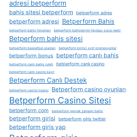
adresi betperform
bahis sitesi betperform
betperform adres
Betperform Bahis
betperform adresi
betperform bahis forumları
betperform bahislerinin faydası sizce nedir
Betperform bahis sitesi
betperform basketbol oranları
betperform birinci sınıf promosyonlar
betperform canlı bahis
betperform bonus
betperform canlı casino
betperform canlı bahis ruleti
betperform canlı casino kayıt
Betperform Canlı Destek
Betperform casino oyunları
betperform casino lisansı
Betperform Casino Sitesi
betperform com
betperform gerçek zamanlı bahis
betperform girisi
betperform giris twitter
betperform giris yap