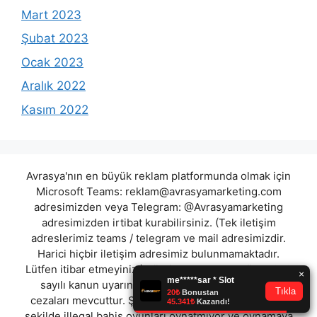
Mart 2023
Şubat 2023
Ocak 2023
Aralık 2022
Kasım 2022
Avrasya'nın en büyük reklam platformunda olmak için
Microsoft Teams:
reklam@avrasyamarketing.com
adresimizden veya Telegram: @Avrasyamarketing
adresimizden irtibat kurabilirsiniz. (Tek iletişim
adreslerimiz teams / telegram ve mail adresimizdir.
Harici hiçbir iletişim adresimiz bulunmamaktadır.
Lütfen itibar etmeyiniz.) Türkiye yasalarına göre 7258
sayılı kanun uyarınca yasa dışı bahis oynamanın
cezaları mevcuttur. Şu an bulunduğunuz site hiç bir
şekilde illegal bahis oyunları oynatmıyor ve oynamaya