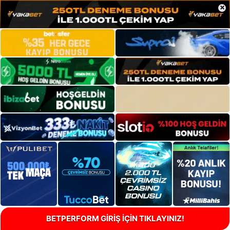
×
BETPERFORM GİRİŞ İÇİN TIKLAYINIZ!