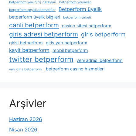
betperform yeni giriş detayları
betperform yorumları
Betperform üyelik
betperform çeşitli alternatifler
betperform üyelik bilgileri
betperform şirketi
canli betperform
casino sitesi betperform
giris adresi betperform
giris betperform
girisi betperform
giris yap betperform
kayit betperform
mobil betperform
twitter betperform
yeni adresi betperform
betperform casino hizmetleri
yeni giris betperform
Arşivler
Haziran 2026
Nisan 2026