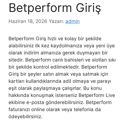
Betperform Giriş
Haziran 18, 2026
Yazarı:
admin
Betperform Giriş hızlı ve kolay bir şekilde
alabilirsiniz ilk kez kaydolmanıza veya yeni üye
olarak indirim almanıza gerek duymayan bir
sitedir. Betperform canlı bahisleri ve slotları sıkı
bir şekilde kontrol edilmektedir. Betperform
Giriş bir şeyler satın almak veya satmak için
kartları kullandıklarında adil olmaya ve parayı
eşit olarak paylaşmaya çalışırlar. Bu konu
hakkında konuşmak isterseniz Betperform Live
ekibine e-posta gönderebilirsiniz. Betperform
faturanızı online olarak veya telefonla da
ödeyebilirsiniz.