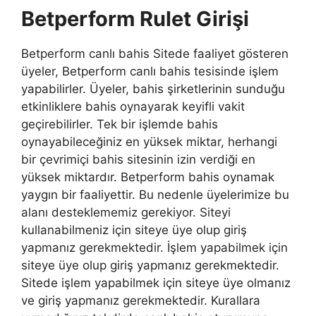
Betperform Rulet Girişi
Betperform canlı bahis Sitede faaliyet gösteren
üyeler, Betperform canlı bahis tesisinde işlem
yapabilirler. Üyeler, bahis şirketlerinin sunduğu
etkinliklere bahis oynayarak keyifli vakit
geçirebilirler. Tek bir işlemde bahis
oynayabileceğiniz en yüksek miktar, herhangi
bir çevrimiçi bahis sitesinin izin verdiği en
yüksek miktardır. Betperform bahis oynamak
yaygın bir faaliyettir. Bu nedenle üyelerimize bu
alanı desteklememiz gerekiyor. Siteyi
kullanabilmeniz için siteye üye olup giriş
yapmanız gerekmektedir. İşlem yapabilmek için
siteye üye olup giriş yapmanız gerekmektedir.
Sitede işlem yapabilmek için siteye üye olmanız
ve giriş yapmanız gerekmektedir. Kurallara