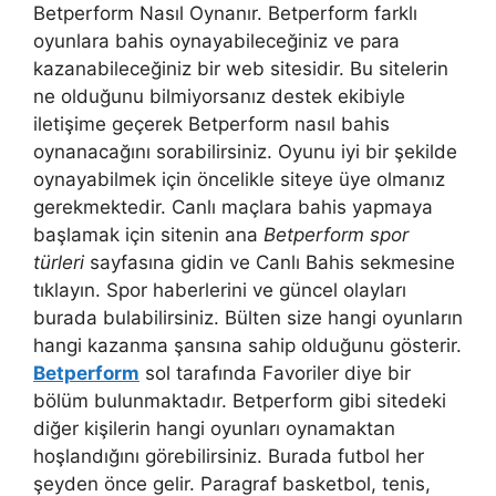
Betperform Nasıl Oynanır. Betperform farklı
oyunlara bahis oynayabileceğiniz ve para
kazanabileceğiniz bir web sitesidir. Bu sitelerin
ne olduğunu bilmiyorsanız destek ekibiyle
iletişime geçerek Betperform nasıl bahis
oynanacağını sorabilirsiniz. Oyunu iyi bir şekilde
oynayabilmek için öncelikle siteye üye olmanız
gerekmektedir. Canlı maçlara bahis yapmaya
başlamak için sitenin ana
Betperform spor
türleri
sayfasına gidin ve Canlı Bahis sekmesine
tıklayın. Spor haberlerini ve güncel olayları
burada bulabilirsiniz. Bülten size hangi oyunların
hangi kazanma şansına sahip olduğunu gösterir.
Betperform
sol tarafında Favoriler diye bir
bölüm bulunmaktadır. Betperform gibi sitedeki
diğer kişilerin hangi oyunları oynamaktan
hoşlandığını görebilirsiniz. Burada futbol her
şeyden önce gelir. Paragraf basketbol, tenis,