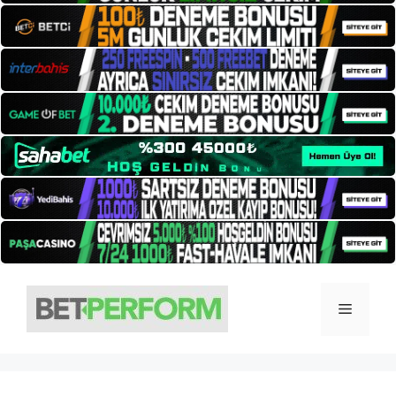
İçeriğe
atla
Menü