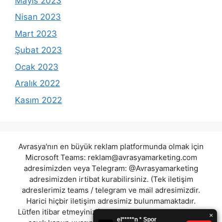
Mayıs 2023
Nisan 2023
Mart 2023
Şubat 2023
Ocak 2023
Aralık 2022
Kasım 2022
Avrasya'nın en büyük reklam platformunda olmak için
Microsoft Teams:
reklam@avrasyamarketing.com
adresimizden veya Telegram: @Avrasyamarketing
adresimizden irtibat kurabilirsiniz. (Tek iletişim
adreslerimiz teams / telegram ve mail adresimizdir.
Harici hiçbir iletişim adresimiz bulunmamaktadır.
Lütfen itibar etmeyiniz.) Türkiye yasalarına göre 7258