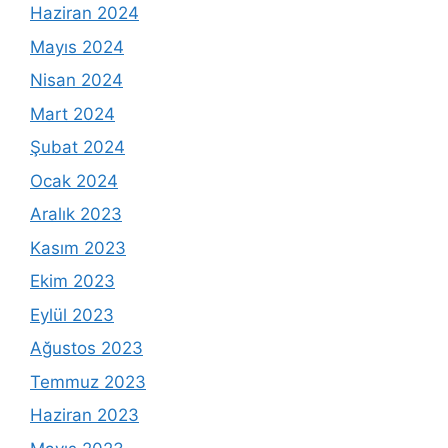
Haziran 2024
Mayıs 2024
Nisan 2024
Mart 2024
Şubat 2024
Ocak 2024
Aralık 2023
Kasım 2023
Ekim 2023
Eylül 2023
Ağustos 2023
Temmuz 2023
Haziran 2023