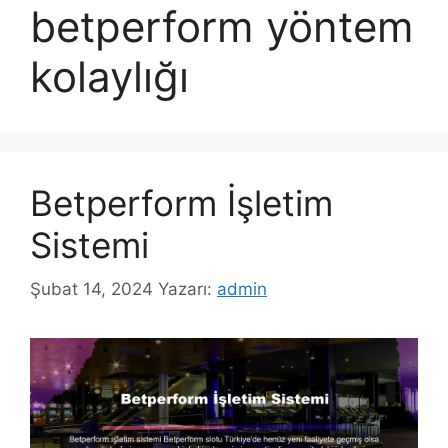
betperform yöntem
kolaylığı
Betperform İşletim
Sistemi
Şubat 14, 2024
Yazarı:
admin