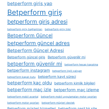
betperform giris yap
Betperform giriş
betperform giriş adresi
betperform giriş bağlantıları
betperform giriş linki
Betperform Güncel
betperform güncel adres
Betperform Güncel Adresi
Betperform güncel giriş
Betperform güvenilir mi
betperform güvenlir mi
betperform hesap kapatma
betperform instagram
betperform i̇lgili çalışan
betperform kayıt süreci
betperform kapalı kutu
betperform kaç oldu
betperform kimlik bilgileri
betperform maç izle
betperform maç izleme
betperform mobil avantaj
betperform mobil uygulamaları motor sporları
betperform motor sporları
betperform müşteri destek
Betperform müşteri hizmetleri
betperform nasil bir site