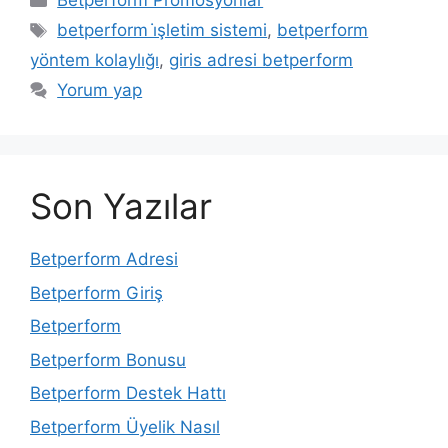
Betperform Promosyonlar
Etiketler
betperform i̇şletim sistemi
,
betperform
yöntem kolaylığı
,
giris adresi betperform
Yorum yap
Son Yazılar
Betperform Adresi
Betperform Giriş
Betperform
Betperform Bonusu
Betperform Destek Hattı
Betperform Üyelik Nasıl