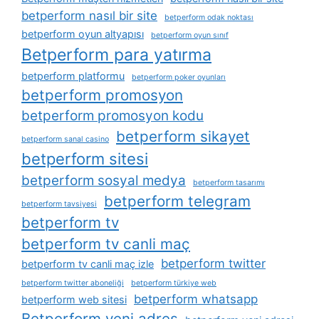
betperform nasıl bir site
betperform odak noktası
betperform oyun altyapısı
betperform oyun sınıf
Betperform para yatırma
betperform platformu
betperform poker oyunları
betperform promosyon
betperform promosyon kodu
betperform sikayet
betperform sanal casino
betperform sitesi
betperform sosyal medya
betperform tasarımı
betperform telegram
betperform tavsiyesi
betperform tv
betperform tv canli maç
betperform twitter
betperform tv canli maç izle
betperform twitter aboneliği
betperform türkiye web
betperform whatsapp
betperform web sitesi
Betperform yeni adres