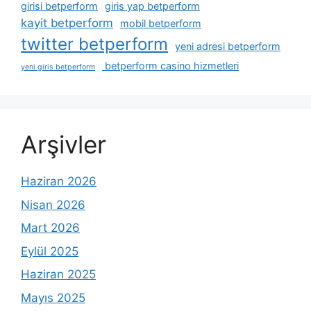
girisi betperform
giris yap betperform
kayit betperform
mobil betperform
twitter betperform
yeni adresi betperform
betperform casino hizmetleri
yeni giris betperform
Arşivler
Haziran 2026
Nisan 2026
Mart 2026
Eylül 2025
Haziran 2025
Mayıs 2025