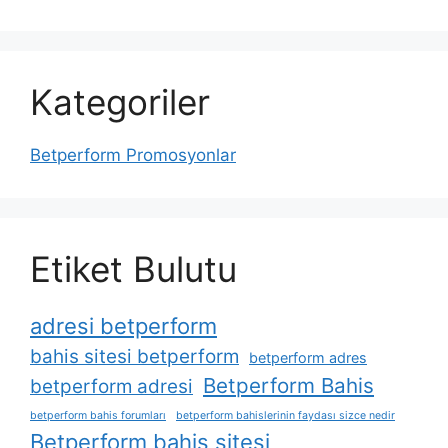
Kategoriler
Betperform Promosyonlar
Etiket Bulutu
adresi betperform
bahis sitesi betperform
betperform adres
Betperform Bahis
betperform adresi
betperform bahis forumları
betperform bahislerinin faydası sizce nedir
Betperform bahis sitesi