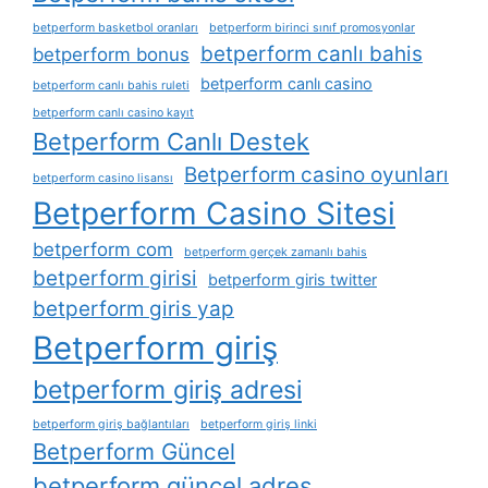
betperform basketbol oranları
betperform birinci sınıf promosyonlar
betperform canlı bahis
betperform bonus
betperform canlı casino
betperform canlı bahis ruleti
betperform canlı casino kayıt
Betperform Canlı Destek
Betperform casino oyunları
betperform casino lisansı
Betperform Casino Sitesi
betperform com
betperform gerçek zamanlı bahis
betperform girisi
betperform giris twitter
betperform giris yap
Betperform giriş
betperform giriş adresi
betperform giriş bağlantıları
betperform giriş linki
Betperform Güncel
betperform güncel adres