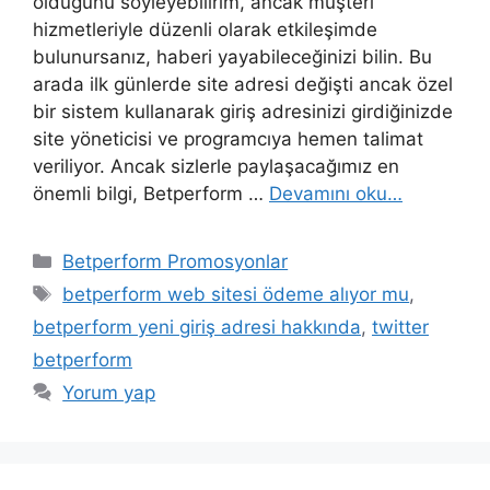
olduğunu söyleyebilirim, ancak müşteri
hizmetleriyle düzenli olarak etkileşimde
bulunursanız, haberi yayabileceğinizi bilin. Bu
arada ilk günlerde site adresi değişti ancak özel
bir sistem kullanarak giriş adresinizi girdiğinizde
site yöneticisi ve programcıya hemen talimat
veriliyor. Ancak sizlerle paylaşacağımız en
önemli bilgi, Betperform …
Devamını oku…
Kategoriler
Betperform Promosyonlar
Etiketler
betperform web sitesi ödeme alıyor mu
,
betperform yeni giriş adresi hakkında
,
twitter
betperform
Yorum yap