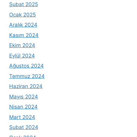
Şubat 2025
Ocak 2025
Aralık 2024
Kasım 2024
Ekim 2024
Eylül 2024
Ağustos 2024
Temmuz 2024
Haziran 2024
Mayıs 2024
Nisan 2024
Mart 2024
Şubat 2024