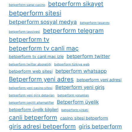
betperform sikayet
betperform sanal casino
betperform sitesi
betperform sosyal medya
betperform tasarımı
betperform telegram
betperform tavsiyesi
betperform tv
betperform tv canli maç
betperform twitter
betperform tv canli maç izle
betperform twitter aboneliği
betperform türkiye web
betperform whatsapp
betperform web sitesi
Betperform yeni adres
betperform yeni adresi
Betperform yeni giriş
betperform yeni casino sitesi
betperform yeni giriş detayları
betperform yorumları
Betperform üyelik
betperform çeşitli alternatifler
betperform üyelik bilgileri
betperform şirketi
canli betperform
casino sitesi betperform
giris adresi betperform
giris betperform