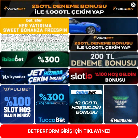
×
BETPERFORM GİRİŞ İÇİN TIKLAYINIZ!