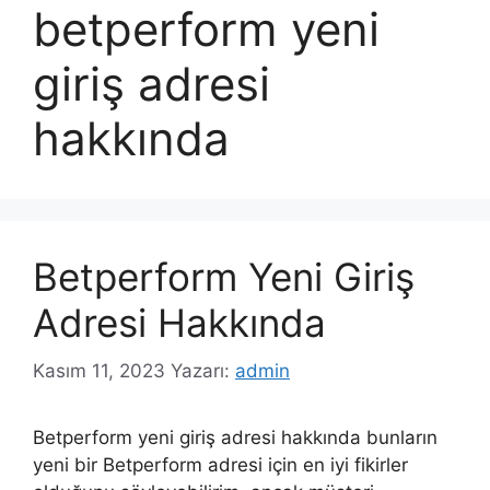
betperform yeni
giriş adresi
hakkında
Betperform Yeni Giriş
Adresi Hakkında
Kasım 11, 2023
Yazarı:
admin
Betperform yeni giriş adresi hakkında bunların
yeni bir Betperform adresi için en iyi fikirler