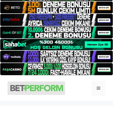
İçeriğe
atla
Menü