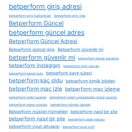
betperform giriş adresi
betperform giriş bağlantıları
betperform giriş linki
Betperform Güncel
betperform güncel adres
Betperform Güncel Adresi
Betperform güncel giriş
Betperform güvenilir mi
betperform güvenlir mi
betperform hesap kapatma
betperform instagram
betperform i̇lgili çalışan
betperform kayıt süreci
betperform kapalı kutu
betperform kaç oldu
betperform kimlik bilgileri
betperform maç izle
betperform maç izleme
betperform mobil avantaj
betperform mobil uygulamaları motor sporları
betperform motor sporları
betperform müşteri destek
Betperform müşteri hizmetleri
betperform nasil bir site
betperform nasıl bir site
betperform odak noktası
betperform oyun altyapısı
betperform oyun sınıf