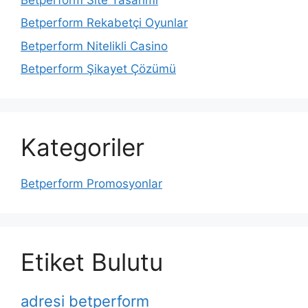
Betperform Rekabetçi Oyunlar
Betperform Nitelikli Casino
Betperform Şikayet Çözümü
Kategoriler
Betperform Promosyonlar
Etiket Bulutu
adresi betperform