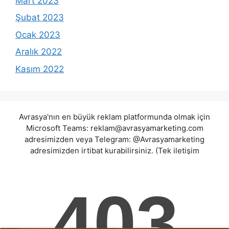
Mart 2023
Şubat 2023
Ocak 2023
Aralık 2022
Kasım 2022
Avrasya'nın en büyük reklam platformunda olmak için
Microsoft Teams:
reklam@avrasyamarketing.com
adresimizden veya Telegram: @Avrasyamarketing
adresimizden irtibat kurabilirsiniz. (Tek iletişim
adreslerimiz teams / telegram ve mail adresimizdir.
Harici hiçbir iletişim adresimiz bulunmamaktadır.
Lütfen itibar etmeyiniz.) Türkiye yasalarına göre 7258
sayılı kanun uyarınca yasa dışı bahis oynamanın
cezaları mevcuttur. Şu an bulunduğunuz site hiç bir
şekilde illegal bahis oyunları oynatmıyor ve oynamaya