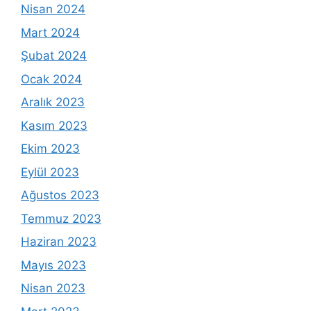
Nisan 2024
Mart 2024
Şubat 2024
Ocak 2024
Aralık 2023
Kasım 2023
Ekim 2023
Eylül 2023
Ağustos 2023
Temmuz 2023
Haziran 2023
Mayıs 2023
Nisan 2023