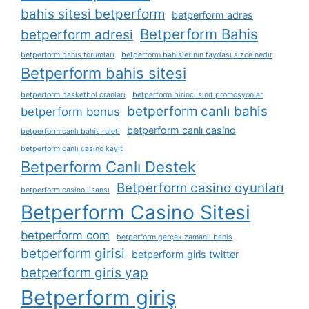
bahis sitesi betperform
betperform adres
Betperform Bahis
betperform adresi
betperform bahis forumları
betperform bahislerinin faydası sizce nedir
Betperform bahis sitesi
betperform basketbol oranları
betperform birinci sınıf promosyonlar
betperform canlı bahis
betperform bonus
betperform canlı casino
betperform canlı bahis ruleti
betperform canlı casino kayıt
Betperform Canlı Destek
Betperform casino oyunları
betperform casino lisansı
Betperform Casino Sitesi
betperform com
betperform gerçek zamanlı bahis
betperform girisi
betperform giris twitter
betperform giris yap
Betperform giriş