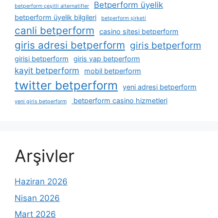
Betperform üyelik
betperform çeşitli alternatifler
betperform üyelik bilgileri
betperform şirketi
canli betperform
casino sitesi betperform
giris adresi betperform
giris betperform
girisi betperform
giris yap betperform
kayit betperform
mobil betperform
twitter betperform
yeni adresi betperform
betperform casino hizmetleri
yeni giris betperform
Arşivler
Haziran 2026
Nisan 2026
Mart 2026