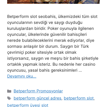
Betperform slot seobahis, ülkemizdeki tüm slot
oyuncularının sevdiği ve saygı duyduğu
kuruluşlardan biridir. Poker oyunuyla ilgilenen
oyuncular, ülkelerinde güvenilir bahisçileri
nerede bulabileceklerini merak ediyorlar, diye
sorması anlaşılır bir durum. Saygın bir Türk
çevrimiçi poker sitesiyle ortak olmak
istiyorsanız, saygın ve meşru bir bahis şirketiyle
ortaklık yapmak isteriz. Bu nedenle her casino
oyuncusu, yasal bahis gereksinimleri …
Devamını oku…
Kategoriler
Betperform Promosyonlar
Etiketler
betperform güncel adres
,
betperform slot
,
betperform üyesi slot