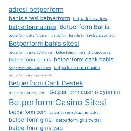
adresi betperform
bahis sitesi betperform
betperform adres
Betperform Bahis
betperform adresi
betperform bahis forumları
betperform bahislerinin faydası sizce nedir
Betperform bahis sitesi
betperform basketbol oranları
betperform birinci sınıf promosyonlar
betperform canlı bahis
betperform bonus
betperform canlı casino
betperform canlı bahis ruleti
betperform canlı casino kayıt
Betperform Canlı Destek
Betperform casino oyunları
betperform casino lisansı
Betperform Casino Sitesi
betperform com
betperform gerçek zamanlı bahis
betperform girisi
betperform giris twitter
betperform giris yap