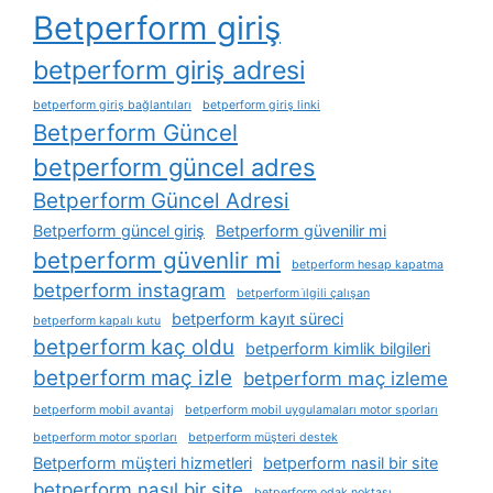
Betperform giriş
betperform giriş adresi
betperform giriş bağlantıları
betperform giriş linki
Betperform Güncel
betperform güncel adres
Betperform Güncel Adresi
Betperform güncel giriş
Betperform güvenilir mi
betperform güvenlir mi
betperform hesap kapatma
betperform instagram
betperform i̇lgili çalışan
betperform kayıt süreci
betperform kapalı kutu
betperform kaç oldu
betperform kimlik bilgileri
betperform maç izle
betperform maç izleme
betperform mobil avantaj
betperform mobil uygulamaları motor sporları
betperform motor sporları
betperform müşteri destek
Betperform müşteri hizmetleri
betperform nasil bir site
betperform nasıl bir site
betperform odak noktası