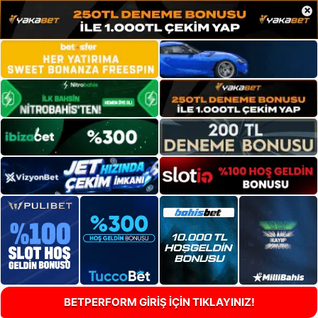
×
BETPERFORM GİRİŞ İÇİN TIKLAYINIZ!