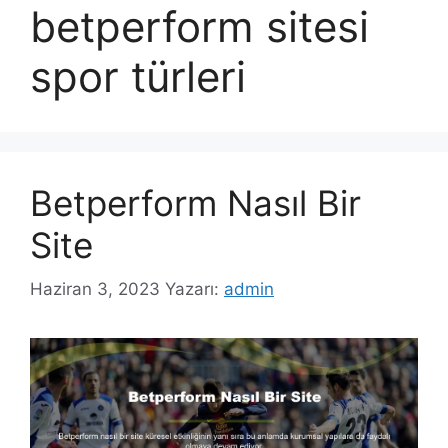
betperform sitesi
spor türleri
Betperform Nasıl Bir
Site
Haziran 3, 2023
Yazarı:
admin