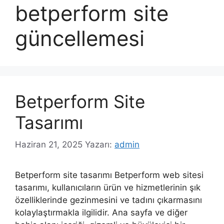
betperform site
güncellemesi
Betperform Site
Tasarımı
Haziran 21, 2025
Yazarı:
admin
Betperform site tasarımı Betperform web sitesi
tasarımı, kullanıcıların ürün ve hizmetlerinin şık
özelliklerinde gezinmesini ve tadını çıkarmasını
kolaylaştırmakla ilgilidir. Ana sayfa ve diğer