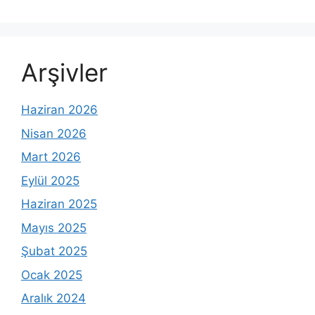
Arşivler
Haziran 2026
Nisan 2026
Mart 2026
Eylül 2025
Haziran 2025
Mayıs 2025
Şubat 2025
Ocak 2025
Aralık 2024