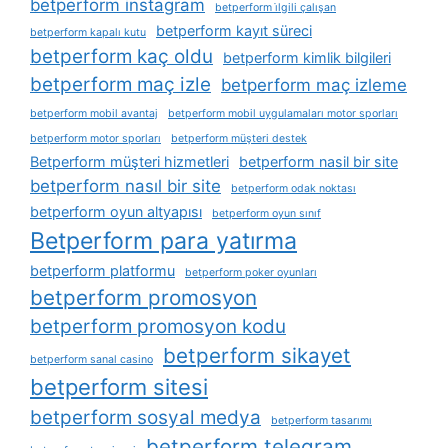
betperform instagram
betperform i̇lgili çalışan
betperform kayıt süreci
betperform kapalı kutu
betperform kaç oldu
betperform kimlik bilgileri
betperform maç izle
betperform maç izleme
betperform mobil avantaj
betperform mobil uygulamaları motor sporları
betperform motor sporları
betperform müşteri destek
Betperform müşteri hizmetleri
betperform nasil bir site
betperform nasıl bir site
betperform odak noktası
betperform oyun altyapısı
betperform oyun sınıf
Betperform para yatırma
betperform platformu
betperform poker oyunları
betperform promosyon
betperform promosyon kodu
betperform sikayet
betperform sanal casino
betperform sitesi
betperform sosyal medya
betperform tasarımı
betperform telegram