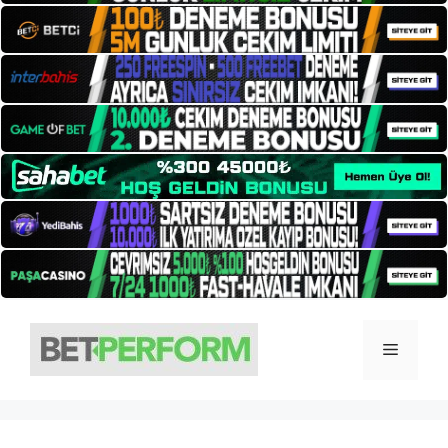
İçeriğe
atla
Menü