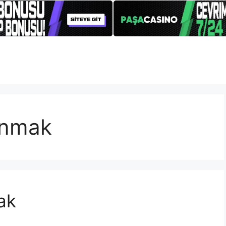
anmak
ak