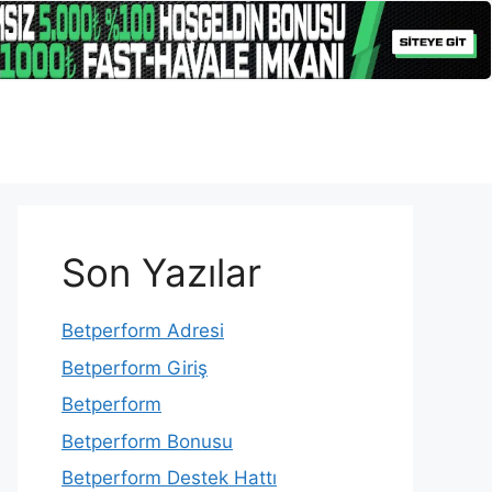
Son Yazılar
Betperform Adresi
Betperform Giriş
Betperform
Betperform Bonusu
Betperform Destek Hattı