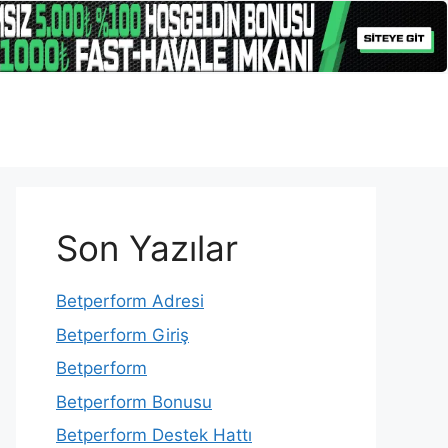
Son Yazılar
Betperform Adresi
Betperform Giriş
Betperform
Betperform Bonusu
Betperform Destek Hattı