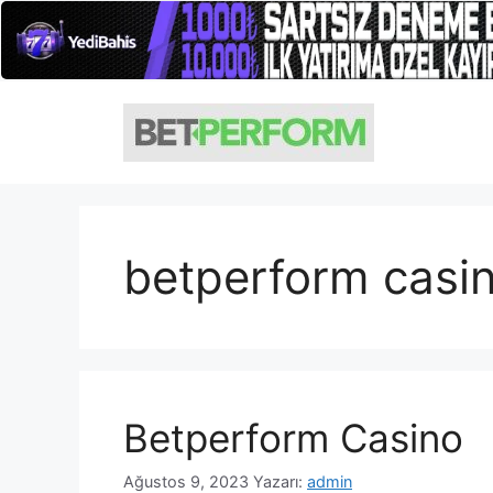
İçeriğe
atla
betperform casi
Betperform Casino
Ağustos 9, 2023
Yazarı:
admin