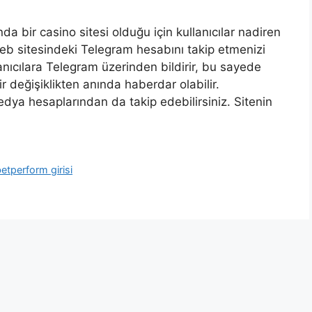
 bir casino sitesi olduğu için kullanıcılar nadiren
eb sitesindeki Telegram hesabını takip etmenizi
lanıcılara Telegram üzerinden bildirir, bu sayede
ir değişiklikten anında haberdar olabilir.
edya hesaplarından da takip edebilirsiniz. Sitenin
etperform girisi