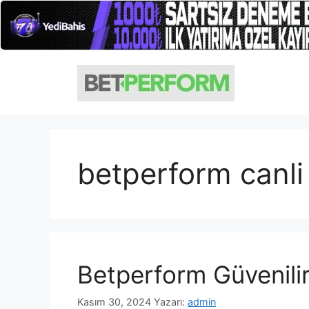
İçeriğe
atla
betperform canli
Betperform Güvenilir
Kasım 30, 2024
Yazarı:
admin