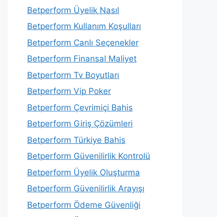
Betperform Üyelik Nasıl
Betperform Kullanım Koşulları
Betperform Canlı Seçenekler
Betperform Finansal Maliyet
Betperform Tv Boyutları
Betperform Vip Poker
Betperform Çevrimiçi Bahis
Betperform Giriş Çözümleri
Betperform Türkiye Bahis
Betperform Güvenilirlik Kontrolü
Betperform Üyelik Oluşturma
Betperform Güvenilirlik Arayışı
Betperform Ödeme Güvenliği