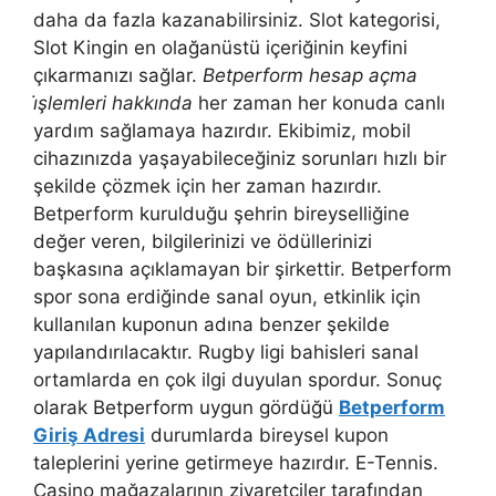
daha da fazla kazanabilirsiniz. Slot kategorisi,
Slot Kingin en olağanüstü içeriğinin keyfini
çıkarmanızı sağlar.
Betperform hesap açma
i̇şlemleri hakkında
her zaman her konuda canlı
yardım sağlamaya hazırdır. Ekibimiz, mobil
cihazınızda yaşayabileceğiniz sorunları hızlı bir
şekilde çözmek için her zaman hazırdır.
Betperform kurulduğu şehrin bireyselliğine
değer veren, bilgilerinizi ve ödüllerinizi
başkasına açıklamayan bir şirkettir. Betperform
spor sona erdiğinde sanal oyun, etkinlik için
kullanılan kuponun adına benzer şekilde
yapılandırılacaktır. Rugby ligi bahisleri sanal
ortamlarda en çok ilgi duyulan spordur. Sonuç
olarak Betperform uygun gördüğü
Betperform
Giriş Adresi
durumlarda bireysel kupon
taleplerini yerine getirmeye hazırdır. E-Tennis.
Casino mağazalarının ziyaretçiler tarafından