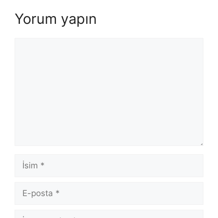
Yorum yapın
Yorum
İsim
E-
posta
İnternet