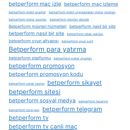
betperform maç izle
betperform maç izleme
betperform mobil avantaj
betperform mobil uygulamaları motor sporları
betperform motor sporları
betperform müşteri destek
Betperform müşteri hizmetleri
betperform nasil bir site
betperform nasıl bir site
betperform odak noktası
betperform oyun altyapısı
betperform oyun sınıf
Betperform para yatırma
betperform platformu
betperform poker oyunları
betperform promosyon
betperform promosyon kodu
betperform sikayet
betperform sanal casino
betperform sitesi
betperform sosyal medya
betperform tasarımı
betperform telegram
betperform tavsiyesi
betperform tv
betperform tv canli maç