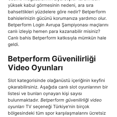
yüksek kabul görmesinin nedeni, ara sıra
bahsettikleri yüzdelere göre nedir? Betperform
bahislerinizin gücünü korumanıza yardımcı olur.
Betperform Login Avrupa Şampiyonası maçlarını
canlı izleyip hemen para kazanabilir misiniz?
Canlı bahis Betperform katkısıyla mümkün hale
geldi.
Betperform Güvenilirliği
Video Oyunları
Slot kategorisinde olağanüstü içeriğinin keyfini
çıkarabilirsiniz. Aşağıda canlı slot oyunlarının bir
listesi ve bunları oynayan kişi sayısı
bulunmaktadır.
Betperform güvenilirliği video
oyunları
TV seçeneği Türkiye’nin birçok
bölgesindeki tüm spor karşılaşmalarını ücretsiz