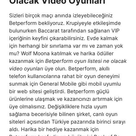
Olacak Video Oyunları
Sizleri birçok maçı anında izleyebileceğiniz
Betperform bekliyoruz. Krupiyeyle etkileşimde
bulunurken Baccarat tarafından sağlanan VIP
içeriğinin keyfini çıkarabilirsiniz. Evde kalmak
için herhangi bir sınırlama var mı ve zaman yok
mu? Wolf Moona katılmak ve harika ödüller
kazanmak için
Betperform oyun listesi ne olacak
video oyunları
üye olun. Betperform, akıllı
telefon kullanıcılarına rahat bir oyun deneyimi
sunmak için General Mobile gibi mobil uyumlu
bir web sitesi geliştirdi. Betperform güçlü
ürünlerine ulaşmak ve kazancınızı artırmak için
üye olmalısınız. Değişikliklere hızla uyum
sağlama becerisiyle bilinen şirket, canlı oyun
siteleri açısından Türkiye pazarında birinci sırayı
aldı. Harika bir hediye kazanmak için