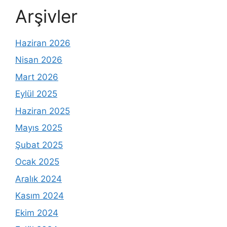
Arşivler
Haziran 2026
Nisan 2026
Mart 2026
Eylül 2025
Haziran 2025
Mayıs 2025
Şubat 2025
Ocak 2025
Aralık 2024
Kasım 2024
Ekim 2024