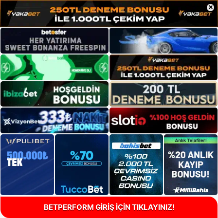
×
BETPERFORM GİRİŞ İÇİN TIKLAYINIZ!