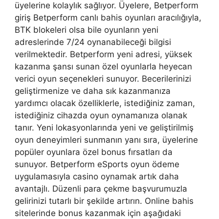
üyelerine kolaylık sağlıyor. Üyelere, Betperform
giriş Betperform canlı bahis oyunları aracılığıyla,
BTK blokeleri olsa bile oyunların yeni
adreslerinde 7/24 oynanabileceği bilgisi
verilmektedir. Betperform yeni adresi, yüksek
kazanma şansı sunan özel oyunlarla heyecan
verici oyun seçenekleri sunuyor. Becerilerinizi
geliştirmenize ve daha sık kazanmanıza
yardımcı olacak özelliklerle, istediğiniz zaman,
istediğiniz cihazda oyun oynamanıza olanak
tanır. Yeni lokasyonlarında yeni ve geliştirilmiş
oyun deneyimleri sunmanın yanı sıra, üyelerine
popüler oyunlara özel bonus fırsatları da
sunuyor. Betperform eSports oyun ödeme
uygulamasıyla casino oynamak artık daha
avantajlı. Düzenli para çekme başvurumuzla
gelirinizi tutarlı bir şekilde artırın. Online bahis
sitelerinde bonus kazanmak için aşağıdaki