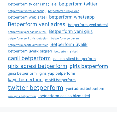
betperform twitter
betperform tv canli maç izle
betperform twitter aboneliği
betperform türkiye web
betperform whatsapp
betperform web sitesi
Betperform yeni adres
betperform yeni adresi
Betperform yeni giriş
betperform yeni casino sitesi
betperform yeni giriş detayları
betperform yorumları
Betperform üyelik
betperform çeşitli alternatifler
betperform üyelik bilgileri
betperform şirketi
canli betperform
casino sitesi betperform
giris adresi betperform
giris betperform
girisi betperform
giris yap betperform
kayit betperform
mobil betperform
twitter betperform
yeni adresi betperform
betperform casino hizmetleri
yeni giris betperform