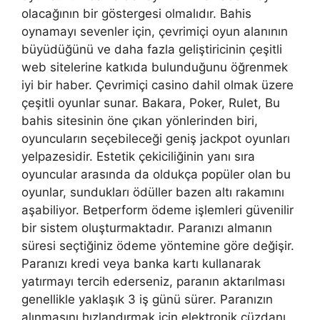
olacağının bir göstergesi olmalıdır. Bahis
oynamayı sevenler için, çevrimiçi oyun alanının
büyüdüğünü ve daha fazla geliştiricinin çeşitli
web sitelerine katkıda bulunduğunu öğrenmek
iyi bir haber. Çevrimiçi casino dahil olmak üzere
çeşitli oyunlar sunar. Bakara, Poker, Rulet, Bu
bahis sitesinin öne çıkan yönlerinden biri,
oyuncuların seçebileceği geniş jackpot oyunları
yelpazesidir. Estetik çekiciliğinin yanı sıra
oyuncular arasında da oldukça popüler olan bu
oyunlar, sundukları ödüller bazen altı rakamını
aşabiliyor. Betperform ödeme işlemleri güvenilir
bir sistem oluşturmaktadır. Paranızı almanın
süresi seçtiğiniz ödeme yöntemine göre değişir.
Paranızı kredi veya banka kartı kullanarak
yatırmayı tercih ederseniz, paranın aktarılması
genellikle yaklaşık 3 iş günü sürer. Paranızın
alınmasını hızlandırmak için elektronik cüzdanı