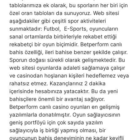
tablolarımıza ek olarak, bu sporların her biri için
özel oran tabloları da sunuyoruz. Web sitesi
aşağıdakiler gibi çeşitli spor aktiviteleri
sunmaktadır: Futbol, ​​ E-Sports, oyuncuların
sanal ortamlarda birbirleriyle rekabet ettiği
rekabetçi bir oyun biçimidir. Betperform canlı
bahis özelliği, ileri bahise benzer şekilde çalışır.
Sporun doğası sürekli olarak gelişmektedir. Bu
web sitesi oyunlarda adaleti sağlamaya çalışır
ve casinodan hoşlanan kişileri hedeflemez veya
rahatsız etmez. Kazançlarınız 2 dakika
içerisinde hesabınıza yatacaktır. Bu da yeni
bahisçilere önemli bir avantaj sağlıyor.
Betperform canlı casino oyunları en gelişmiş
yazılımlarla donatılmıştır. Oyun sağlayıcısının
geniş portföyü için çok sayıda yazılım
sağlayıcıyla iş birliği yapmış olması, bir
oyuncunun bahis deneyiminin ne kadar keyifli