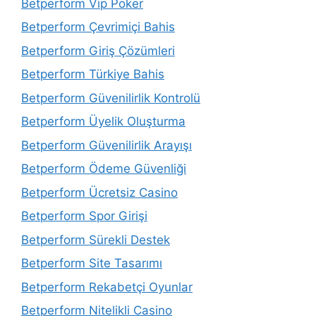
Betperform Vip Poker
Betperform Çevrimiçi Bahis
Betperform Giriş Çözümleri
Betperform Türkiye Bahis
Betperform Güvenilirlik Kontrolü
Betperform Üyelik Oluşturma
Betperform Güvenilirlik Arayışı
Betperform Ödeme Güvenliği
Betperform Ücretsiz Casino
Betperform Spor Girişi
Betperform Sürekli Destek
Betperform Site Tasarımı
Betperform Rekabetçi Oyunlar
Betperform Nitelikli Casino