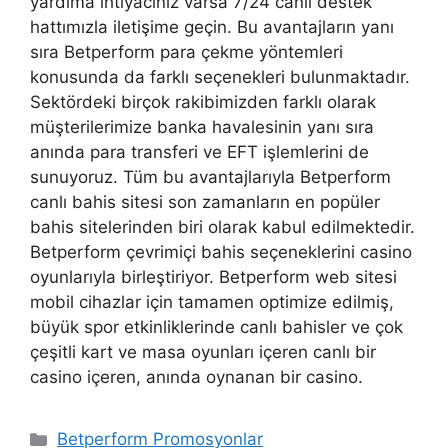
yardıma ihtiyacınız varsa 7/24 canlı destek
hattımızla iletişime geçin. Bu avantajların yanı
sıra Betperform para çekme yöntemleri
konusunda da farklı seçenekleri bulunmaktadır.
Sektördeki birçok rakibimizden farklı olarak
müşterilerimize banka havalesinin yanı sıra
anında para transferi ve EFT işlemlerini de
sunuyoruz. Tüm bu avantajlarıyla Betperform
canlı bahis sitesi son zamanların en popüler
bahis sitelerinden biri olarak kabul edilmektedir.
Betperform çevrimiçi bahis seçeneklerini casino
oyunlarıyla birleştiriyor. Betperform web sitesi
mobil cihazlar için tamamen optimize edilmiş,
büyük spor etkinliklerinde canlı bahisler ve çok
çeşitli kart ve masa oyunları içeren canlı bir
casino içeren, anında oynanan bir casino.
Kategoriler
Betperform Promosyonlar