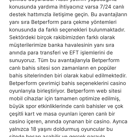
konusunda yardıma ihtiyacınız varsa 7/24 canlı
destek hattımızla iletişime geçin. Bu avantajların
yanı sıra Betperform para çekme yöntemleri
konusunda da farklı seçenekleri bulunmaktadır.
Sektördeki birçok rakibimizden farklı olarak
müşterilerimize banka havalesinin yanı sıra
anında para transferi ve EFT işlemlerini de
sunuyoruz. Tüm bu avantajlarıyla Betperform
canlı bahis sitesi son zamanların en popüler
bahis sitelerinden biri olarak kabul edilmektedir.
Betperform çevrimiçi bahis seçeneklerini casino
oyunlarıyla birleştiriyor. Betperform web sitesi
mobil cihazlar için tamamen optimize edilmiş,
büyük spor etkinliklerinde canlı bahisler ve çok
çeşitli kart ve masa oyunları içeren canlı bir
casino içeren, anında oynanan bir casino. Ayrıca
yalnızca 18 yaşını doldurmuş oyuncular bu
sitede hesap açabilir ve gerçek parayla