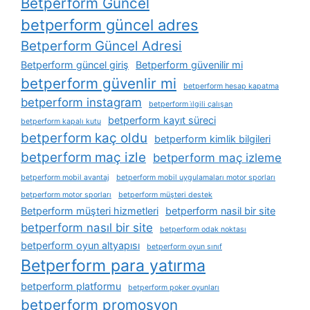
Betperform Güncel
betperform güncel adres
Betperform Güncel Adresi
Betperform güncel giriş
Betperform güvenilir mi
betperform güvenlir mi
betperform hesap kapatma
betperform instagram
betperform i̇lgili çalışan
betperform kayıt süreci
betperform kapalı kutu
betperform kaç oldu
betperform kimlik bilgileri
betperform maç izle
betperform maç izleme
betperform mobil avantaj
betperform mobil uygulamaları motor sporları
betperform motor sporları
betperform müşteri destek
Betperform müşteri hizmetleri
betperform nasil bir site
betperform nasıl bir site
betperform odak noktası
betperform oyun altyapısı
betperform oyun sınıf
Betperform para yatırma
betperform platformu
betperform poker oyunları
betperform promosyon