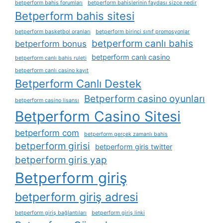
betperform bahis forumları
betperform bahislerinin faydası sizce nedir
Betperform bahis sitesi
betperform basketbol oranları
betperform birinci sınıf promosyonlar
betperform canlı bahis
betperform bonus
betperform canlı casino
betperform canlı bahis ruleti
betperform canlı casino kayıt
Betperform Canlı Destek
Betperform casino oyunları
betperform casino lisansı
Betperform Casino Sitesi
betperform com
betperform gerçek zamanlı bahis
betperform girisi
betperform giris twitter
betperform giris yap
Betperform giriş
betperform giriş adresi
betperform giriş bağlantıları
betperform giriş linki