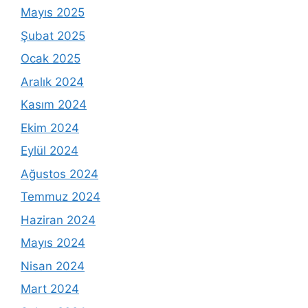
Mayıs 2025
Şubat 2025
Ocak 2025
Aralık 2024
Kasım 2024
Ekim 2024
Eylül 2024
Ağustos 2024
Temmuz 2024
Haziran 2024
Mayıs 2024
Nisan 2024
Mart 2024