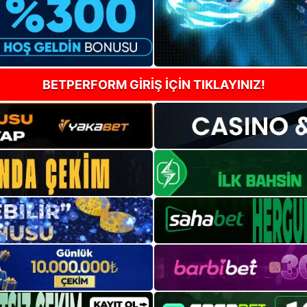
BETPERFORM GİRİŞ İÇİN TIKLAYINIZ!