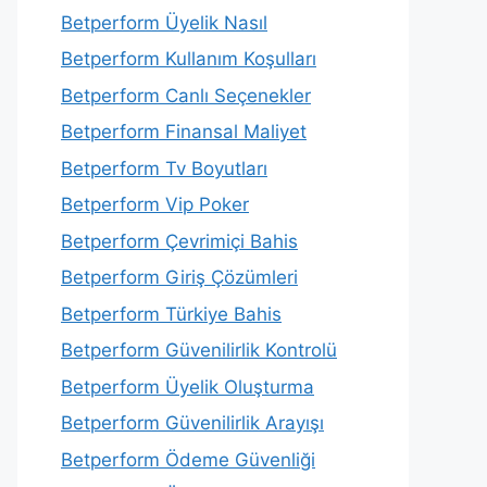
Betperform Üyelik Nasıl
Betperform Kullanım Koşulları
Betperform Canlı Seçenekler
Betperform Finansal Maliyet
Betperform Tv Boyutları
Betperform Vip Poker
Betperform Çevrimiçi Bahis
Betperform Giriş Çözümleri
Betperform Türkiye Bahis
Betperform Güvenilirlik Kontrolü
Betperform Üyelik Oluşturma
Betperform Güvenilirlik Arayışı
Betperform Ödeme Güvenliği