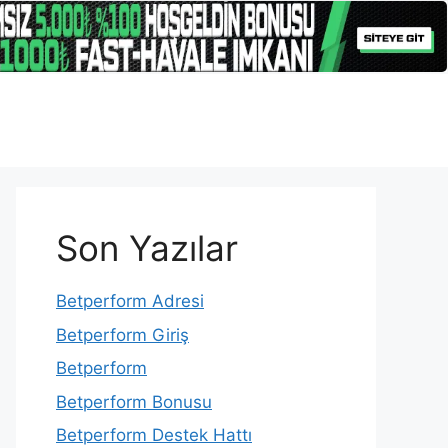
Son Yazılar
Betperform Adresi
Betperform Giriş
Betperform
Betperform Bonusu
Betperform Destek Hattı