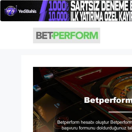
İçeriğe
atla