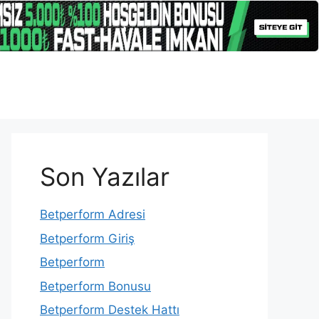
Son Yazılar
Betperform Adresi
Betperform Giriş
Betperform
Betperform Bonusu
Betperform Destek Hattı