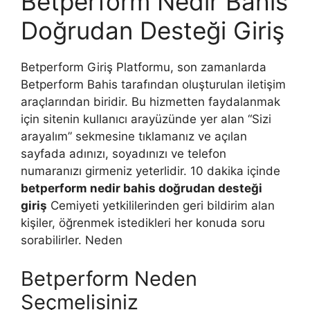
Betperform Nedir Bahis
Doğrudan Desteği Giriş
Betperform Giriş Platformu, son zamanlarda
Betperform Bahis tarafından oluşturulan iletişim
araçlarından biridir. Bu hizmetten faydalanmak
için sitenin kullanıcı arayüzünde yer alan “Sizi
arayalım” sekmesine tıklamanız ve açılan
sayfada adınızı, soyadınızı ve telefon
numaranızı girmeniz yeterlidir. 10 dakika içinde
betperform nedir bahis doğrudan desteği
giriş
Cemiyeti yetkililerinden geri bildirim alan
kişiler, öğrenmek istedikleri her konuda soru
sorabilirler. Neden
Betperform Neden
Seçmelisiniz