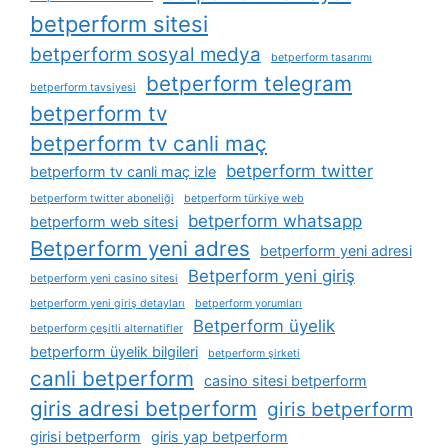
betperform sitesi
betperform sosyal medya
betperform tasarımı
betperform telegram
betperform tavsiyesi
betperform tv
betperform tv canli maç
betperform twitter
betperform tv canli maç izle
betperform twitter aboneliği
betperform türkiye web
betperform whatsapp
betperform web sitesi
Betperform yeni adres
betperform yeni adresi
Betperform yeni giriş
betperform yeni casino sitesi
betperform yeni giriş detayları
betperform yorumları
Betperform üyelik
betperform çeşitli alternatifler
betperform üyelik bilgileri
betperform şirketi
canli betperform
casino sitesi betperform
giris adresi betperform
giris betperform
girisi betperform
giris yap betperform