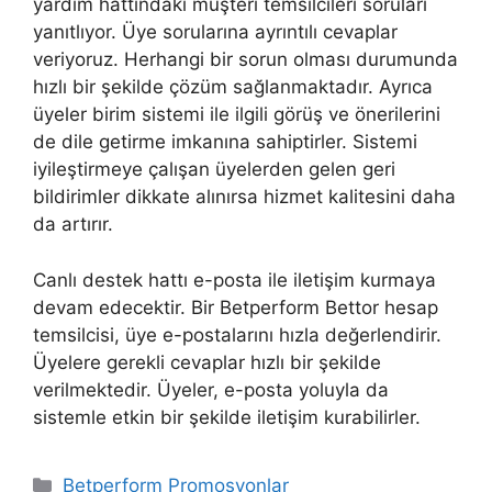
yardım hattındaki müşteri temsilcileri soruları
yanıtlıyor. Üye sorularına ayrıntılı cevaplar
veriyoruz. Herhangi bir sorun olması durumunda
hızlı bir şekilde çözüm sağlanmaktadır. Ayrıca
üyeler birim sistemi ile ilgili görüş ve önerilerini
de dile getirme imkanına sahiptirler. Sistemi
iyileştirmeye çalışan üyelerden gelen geri
bildirimler dikkate alınırsa hizmet kalitesini daha
da artırır.
Canlı destek hattı e-posta ile iletişim kurmaya
devam edecektir. Bir Betperform Bettor hesap
temsilcisi, üye e-postalarını hızla değerlendirir.
Üyelere gerekli cevaplar hızlı bir şekilde
verilmektedir. Üyeler, e-posta yoluyla da
sistemle etkin bir şekilde iletişim kurabilirler.
Kategoriler
Betperform Promosyonlar