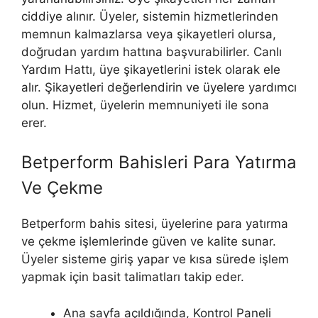
ciddiye alınır. Üyeler, sistemin hizmetlerinden
memnun kalmazlarsa veya şikayetleri olursa,
doğrudan yardım hattına başvurabilirler. Canlı
Yardım Hattı, üye şikayetlerini istek olarak ele
alır. Şikayetleri değerlendirin ve üyelere yardımcı
olun. Hizmet, üyelerin memnuniyeti ile sona
erer.
Betperform Bahisleri Para Yatırma
Ve Çekme
Betperform bahis sitesi, üyelerine para yatırma
ve çekme işlemlerinde güven ve kalite sunar.
Üyeler sisteme giriş yapar ve kısa sürede işlem
yapmak için basit talimatları takip eder.
Ana sayfa açıldığında, Kontrol Paneli