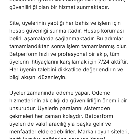
güvenilirliği olan bir hizmet sunmaktadır.
Site, üyelerinin yaptığı her bahis ve işlem için
hesap güvenliği sunmaktadır. Hesap koruması
belirli aşamalarda sağlanmaktadır. Bu adımlar
tamamlandıktan sonra işlem tamamlanmış olur.
Betperform hızlı ve profesyonel bir ekip, tüm
üyelerin ihtiyaçlarını karşılamak için 7/24 aktiftir.
Her üyenin talebini dikkatlice değerlendirin ve
bilgi akışını düzenleyin.
Üyeler zamanında ödeme yapar. Ödeme
hizmetlerinin akıcılığı da güvenilirliğin önemli bir
unsurudur. Üyelerin paralarını sistemden
çekmeleri her zaman kolaydır. Betperform
üyeleri de vakıf aracılığıyla başka gelir ve
menfaatler elde edebilirler. Markalı oyun siteleri,