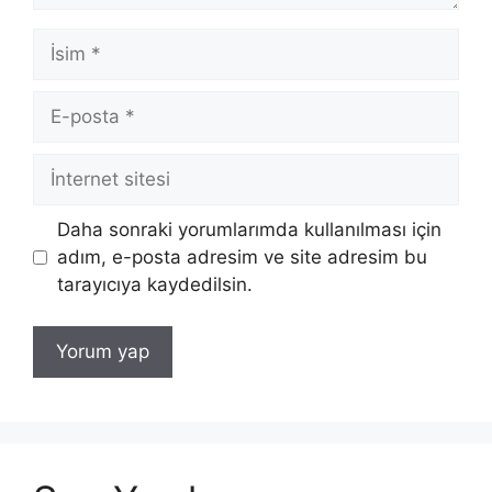
İsim
E-
posta
İnternet
sitesi
Daha sonraki yorumlarımda kullanılması için
adım, e-posta adresim ve site adresim bu
tarayıcıya kaydedilsin.