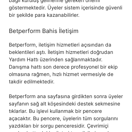
bağlı kuruluş gelirlerine gereken önemi
göstermektedir. Üyeler sistem içerisinde güvenli
bir şekilde para kazanabilirler.
Betperform Bahis İletişim
Betperform, iletişim hizmetleri açısından da
beklentileri aştı. İletişim hizmetleri doğrudan
Yardım Hattı üzerinden sağlanmaktadır.
Danışma hattı son derece profesyonel bir ekip
olmasına rağmen, hızlı hizmet vermesiyle de
takdir edilmektedir.
Betperform ana sayfasına girdikten sonra üyeler
sayfanın sağ alt köşesindeki destek sekmesine
tıklarlar. Bu işlevi kullanmak bir pencere
açacaktır. Bu pencere, üyelerin tüm sorgularını
yazdıkları bir sorgu penceresidir. Çevrimiçi