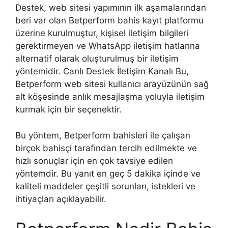
Destek, web sitesi yapımının ilk aşamalarından
beri var olan Betperform bahis kayıt platformu
üzerine kurulmuştur, kişisel iletişim bilgileri
gerektirmeyen ve WhatsApp iletişim hatlarına
alternatif olarak oluşturulmuş bir iletişim
yöntemidir. Canlı Destek İletişim Kanalı Bu,
Betperform web sitesi kullanıcı arayüzünün sağ
alt köşesinde anlık mesajlaşma yoluyla iletişim
kurmak için bir seçenektir.
Bu yöntem, Betperform bahisleri ile çalışan
birçok bahisçi tarafından tercih edilmekte ve
hızlı sonuçlar için en çok tavsiye edilen
yöntemdir. Bu yanıt en geç 5 dakika içinde ve
kaliteli maddeler çeşitli sorunları, istekleri ve
ihtiyaçları açıklayabilir.