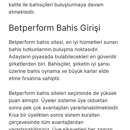
kalite ile bahisçileri buluşturmaya devam
etmektedir.
Betperform Bahis Girişi
Betperform bahis sitesi, en iyi hizmetleri sunan
bahis tutkunlarının buluşma noktasıdır.
Adayların piyasada bulabilecekleri en güvenilir
şirketlerden biri. Bahisçiler, şirketin iyi şansı
üzerine bahis oynama ve büyük karlar elde
etme fırsatına sahiptir.
Betperform bahis siteleri seçiminde de yüksek
puan almıştır. Üyeler sisteme üye olduktan
sonra pek çok avantajdan yararlanabilmektedir.
Kısa bir üyelikten sonra sistem kuralları
çerçevesinde tüm avantajlardan
yararlanabilirsiniz. Üye şikayetleri her zaman