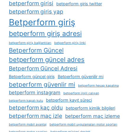
betperform girisi
betperform giris twitter
betperform giris yap
Betperform giriş
betperform giriş adresi
betperform giriş bağlantıları
betperform giriş linki
Betperform Güncel
betperform güncel adres
Betperform Güncel Adresi
Betperform güncel giriş
Betperform güvenilir mi
betperform güvenlir mi
betperform hesap kapatma
betperform instagram
betperform i̇lgili çalışan
betperform kayıt süreci
betperform kapalı kutu
betperform kaç oldu
betperform kimlik bilgileri
betperform maç izle
betperform maç izleme
betperform mobil avantaj
betperform mobil uygulamaları motor sporları
betperform motor sporları
betperform müşteri destek