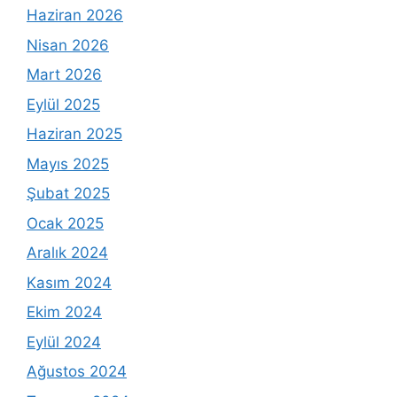
Haziran 2026
Nisan 2026
Mart 2026
Eylül 2025
Haziran 2025
Mayıs 2025
Şubat 2025
Ocak 2025
Aralık 2024
Kasım 2024
Ekim 2024
Eylül 2024
Ağustos 2024