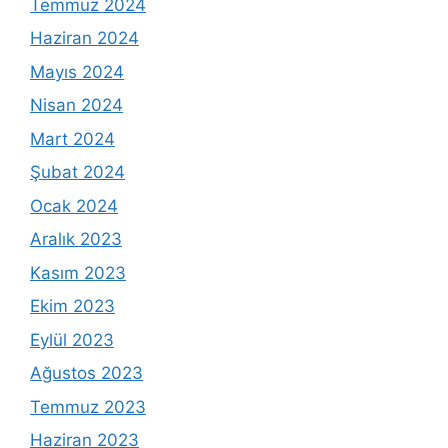
Temmuz 2024
Haziran 2024
Mayıs 2024
Nisan 2024
Mart 2024
Şubat 2024
Ocak 2024
Aralık 2023
Kasım 2023
Ekim 2023
Eylül 2023
Ağustos 2023
Temmuz 2023
Haziran 2023