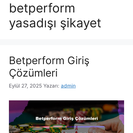
betperform
yasadışı şikayet
Betperform Giriş
Çözümleri
Eylül 27, 2025
Yazarı:
admin