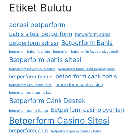
Etiket Bulutu
adresi betperform
bahis sitesi betperform
betperform adres
Betperform Bahis
betperform adresi
betperform bahis forumları
betperform bahislerinin faydası sizce nedir
Betperform bahis sitesi
betperform basketbol oranları
betperform birinci sınıf promosyonlar
betperform canlı bahis
betperform bonus
betperform canlı casino
betperform canlı bahis ruleti
betperform canlı casino kayıt
Betperform Canlı Destek
Betperform casino oyunları
betperform casino lisansı
Betperform Casino Sitesi
betperform com
betperform gerçek zamanlı bahis