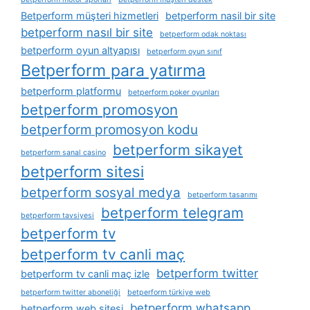
Betperform müşteri hizmetleri
betperform nasil bir site
betperform nasıl bir site
betperform odak noktası
betperform oyun altyapısı
betperform oyun sınıf
Betperform para yatırma
betperform platformu
betperform poker oyunları
betperform promosyon
betperform promosyon kodu
betperform sikayet
betperform sanal casino
betperform sitesi
betperform sosyal medya
betperform tasarımı
betperform telegram
betperform tavsiyesi
betperform tv
betperform tv canli maç
betperform twitter
betperform tv canli maç izle
betperform twitter aboneliği
betperform türkiye web
betperform whatsapp
betperform web sitesi