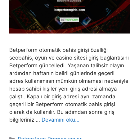
Betperform otomatik bahis girişi özelliği
seobahis, oyun ve casino sitesi giriş bağlantısını
Betperform güncelledi. Yaşanan talihsiz olayın
ardından haftanın belirli günlerinde geçerli
adres kullanımının mümkün olmaması nedeniyle
hesap sahibi kişiler yeni giriş adresi almaya
çalıştı. Kapalı bir giriş adresi aynı zamanda
geçerli bir Betperform otomatik bahis girişi
olarak da kullanılır. Bu adımdan sonra giriş
bilgileriniz …
Devamını oku…
Kategoriler