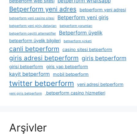
betperform whatsapp
betperform web sitesi
Betperform yeni adres
betperform yeni adresi
Betperform yeni giriş
betperform yeni casino sitesi
betperform yeni giriş detayları
betperform yorumları
Betperform üyelik
betperform çeşitli alternatifler
betperform üyelik bilgileri
betperform şirketi
canli betperform
casino sitesi betperform
giris adresi betperform
giris betperform
girisi betperform
giris yap betperform
kayit betperform
mobil betperform
twitter betperform
yeni adresi betperform
betperform casino hizmetleri
yeni giris betperform
Arşivler