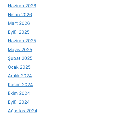
Haziran 2026
Nisan 2026
Mart 2026
Eylül 2025
Haziran 2025
Mayıs 2025
Şubat 2025
Ocak 2025
Aralık 2024
Kasım 2024
Ekim 2024
Eylül 2024
Ağustos 2024