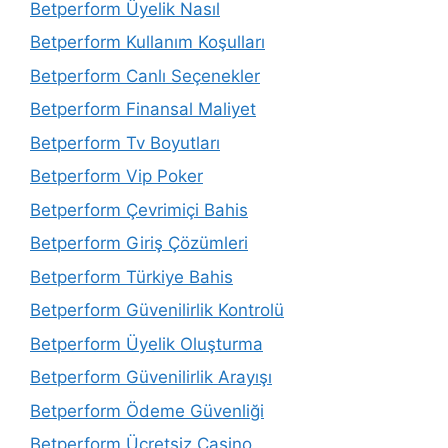
Betperform Üyelik Nasıl
Betperform Kullanım Koşulları
Betperform Canlı Seçenekler
Betperform Finansal Maliyet
Betperform Tv Boyutları
Betperform Vip Poker
Betperform Çevrimiçi Bahis
Betperform Giriş Çözümleri
Betperform Türkiye Bahis
Betperform Güvenilirlik Kontrolü
Betperform Üyelik Oluşturma
Betperform Güvenilirlik Arayışı
Betperform Ödeme Güvenliği
Betperform Ücretsiz Casino