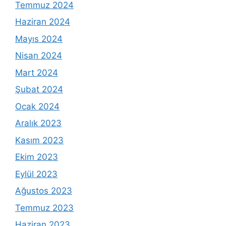
Temmuz 2024
Haziran 2024
Mayıs 2024
Nisan 2024
Mart 2024
Şubat 2024
Ocak 2024
Aralık 2023
Kasım 2023
Ekim 2023
Eylül 2023
Ağustos 2023
Temmuz 2023
Haziran 2023